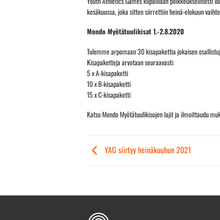
Youth Athletics Games kilpaillaan poikkeuksellisesti 
kesäkuussa, joka sitten siirrettiin heinä-elokuun vaihte
Mondo Myötätuulikisat 1.-2.8.2020
Tulemme arpomaan 30 kisapakettia jokaisen osallistuja
Kisapaketteja arvotaan seuraavasti:
5 x A-kisapaketti
10 x B-kisapaketti
15 x C-kisapaketti
Katso Mondo Myötätuulikisojen lajit ja ilmoittaudu m
YAG siirtyy heinäkuuhun 2021