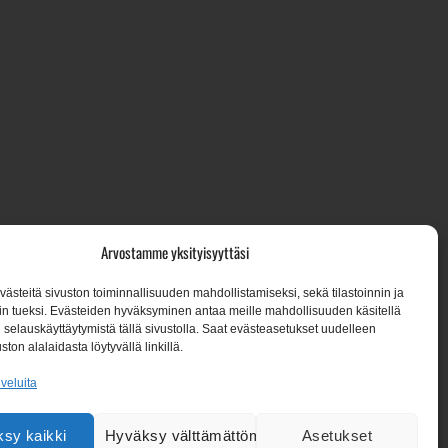
7, 02650 Espoo
Arvostamme yksityisyyttäsi
steitä sivuston toiminnallisuuden mahdollistamiseksi, sekä tilastoinnin ja
n tueksi. Evästeiden hyväksyminen antaa meille mahdollisuuden käsitellä
een:
en selauskäyttäytymistä tällä sivustolla. Saat evästeasetukset uudelleen
ston alalaidasta löytyvällä linkillä.
lveluita
sy kaikki
Hyväksy välttämättömät
Asetukset