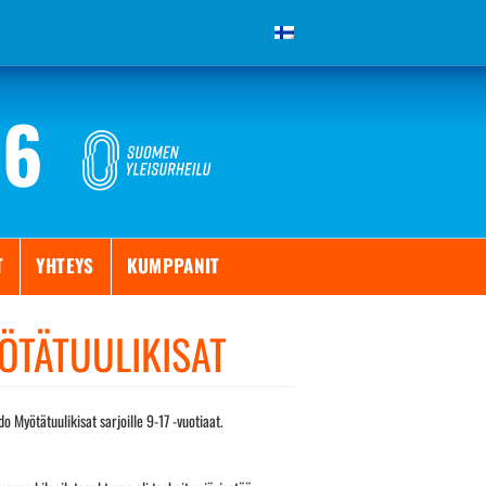
26
T
YHTEYS
KUMPPANIT
ÖTÄTUULIKISAT
yötätuulikisat sarjoille 9-17 -vuotiaat.