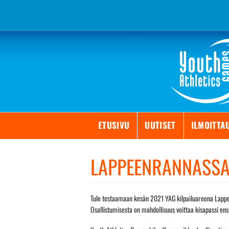
Skip
to
content
ETUSIVU
UUTISET
ILMOITTA
LAPPEENRANNASSA 
Tule testaamaan kesän 2021 YAG kilpailuareena Lappee
Osallistumisesta on mahdollisuus voittaa kisapassi ens