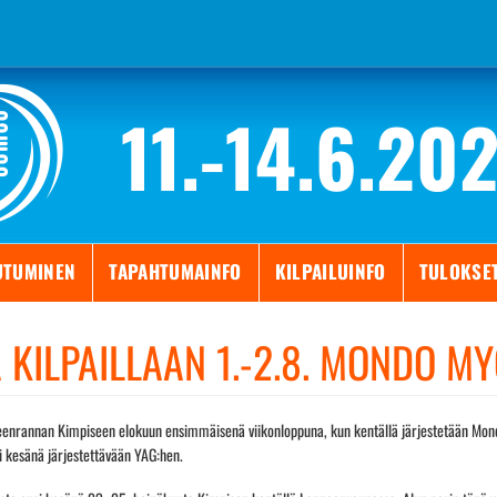
11.-14.6.20
UTUMINEN
TAPAHTUMAINFO
KILPAILUINFO
TULOKSE
KILPAILLAAN 1.-2.8. MONDO MY
nrannan Kimpiseen elokuun ensimmäisenä viikonloppuna, kun kentällä järjestetään Mondo M
i kesänä järjestettävään YAG:hen.