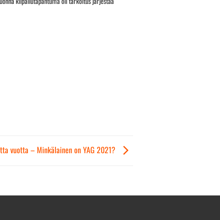
uonna kilpailutapahtuma oli tarkoitus järjestää
uutta vuotta – Minkälainen on YAG 2021?