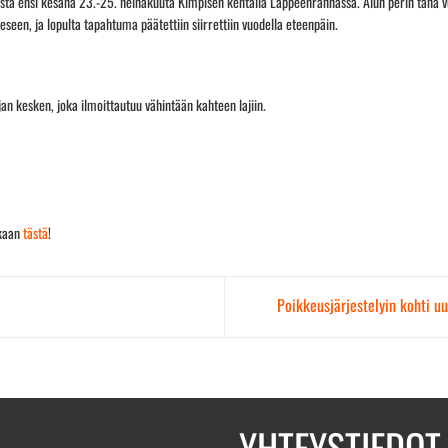
vasta ensi kesänä 23.-25. heinäkuuta Kimpisen kentällä Lappeenrannassa. Alun perin tänä v
eseen, ja lopulta tapahtuma päätettiin siirrettiin vuodella eteenpäin.
n kesken, joka ilmoittautuu vähintään kahteen lajiin.
ukaan
tästä
!
Poikkeusjärjestelyin kohti 
YHTEYSTIEDOT