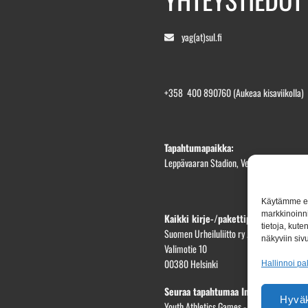
yag(at)sul.fi
+358 400 890760
(Aukeaa kisaviikolla)
Tapahtumapaikka:
Leppävaaran Stadion, Veräjäpellonkatu 1
Käytämme evä
markkinoinni
Kaikki kirje-/pakettiposti osoittees
tietoja, kut
Suomen Urheiluliitto ry / YAG2026
näkyviin sivu
Valimotie 10
00380 Helsinki
Hallinnoi pa
Seuraa tapahtumaa Instagramissa
Hyväk
Youth Athletics Games - IG