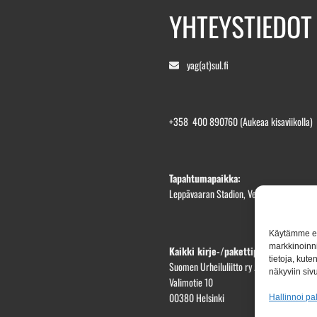
YHTEYSTIEDOT
yag(at)sul.fi
+358 400 890760
(Aukeaa kisaviikolla)
Tapahtumapaikka:
Leppävaaran Stadion, Veräjäpellonkatu 1
Käytämme evä
markkinoinni
Kaikki kirje-/pakettiposti osoittees
tietoja, kut
Suomen Urheiluliitto ry / YAG2026
näkyviin sivu
Valimotie 10
00380 Helsinki
Hallinnoi pa