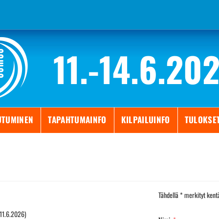
11.-14.6.20
UTUMINEN
TAPAHTUMAINFO
KILPAILUINFO
TULOKSE
Tähdellä * merkityt kentä
11.6.2026)