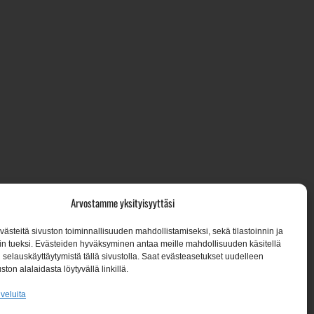
7, 02650 Espoo
Arvostamme yksityisyyttäsi
steitä sivuston toiminnallisuuden mahdollistamiseksi, sekä tilastoinnin ja
n tueksi. Evästeiden hyväksyminen antaa meille mahdollisuuden käsitellä
een:
en selauskäyttäytymistä tällä sivustolla. Saat evästeasetukset uudelleen
ston alalaidasta löytyvällä linkillä.
lveluita