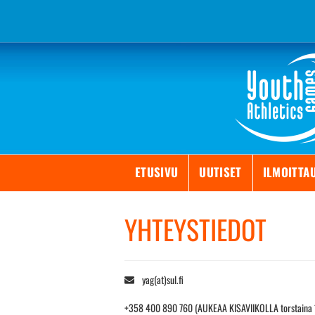
Skip
to
content
ETUSIVU
UUTISET
ILMOITTA
YHTEYSTIEDOT
yag(at)sul.fi
+358 400 890 760 (AUKEAA KISAVIIKOLLA torstaina 