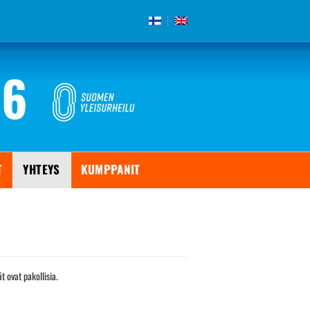
26
T
YHTEYS
KUMPPANIT
t ovat pakollisia.