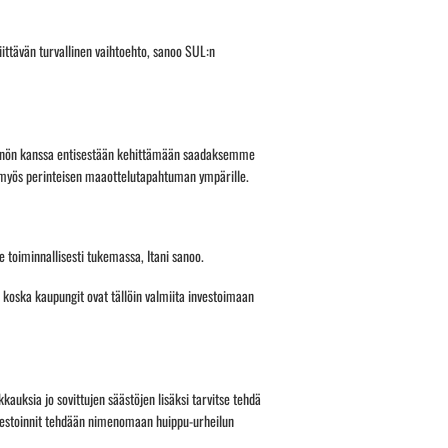
ittävän turvallinen vaihtoehto, sanoo SUL:n
innön kanssa entisestään kehittämään saadaksemme
 myös perinteisen maaottelutapahtuman ympärille.
 toiminnallisesti tukemassa, Itani sanoo.
i, koska kaupungit ovat tällöin valmiita investoimaan
kauksia jo sovittujen säästöjen lisäksi tarvitse tehdä
investoinnit tehdään nimenomaan huippu-urheilun