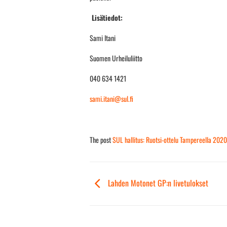
Lisätiedot:
Sami Itani
Suomen Urheiluliitto
040 634 1421
sami.itani@sul.fi
The post
SUL hallitus: Ruotsi-ottelu Tampereella 2020
Lahden Motonet GP:n livetulokset