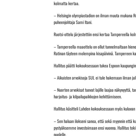
kolmatta kertaa.
– Helsingin olympiastadion on ilman muuta mukana Ruot
puheenjohtaja Sami Itani.
Ruotsi-ottelu järjestettiin ensi kertaa Tampereella ko
– Tampereella maaottelu on ollut tunnelmaltaan hie
Ratinan täyteen molempina kisapäivinä. Tampereen ka
Hallitus päätti kokouksessaan tukea Espoon kaupungin 
– Aikuisten arvokisoja SUL ei tule hakemaan ilman jul
– Nuorten arvokisat tuovat lajille laajaa näkyvyyttä, t
harjoitus- ja kilpailupaikkojen kehittämiseen.
Hallitus käsitteli Lahden kokouksessaan myös kuluvan
– Sen haluan ilokseni sanoa, että sekä myynnin että kul
pystyäksemme investoimaan ensi vuonna. Hallitus toki t
puolelle.