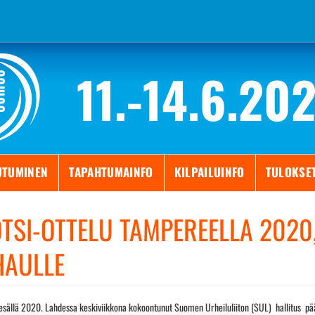
11.-14.6.20
UTUMINEN
TAPAHTUMAINFO
KILPAILUINFO
TULOKSE
OTSI-OTTELU TAMPEREELLA 2020
HAULLE
esällä 2020. Lahdessa keskiviikkona kokoontunut Suomen Urheiluliiton (SUL) hallitus päätt