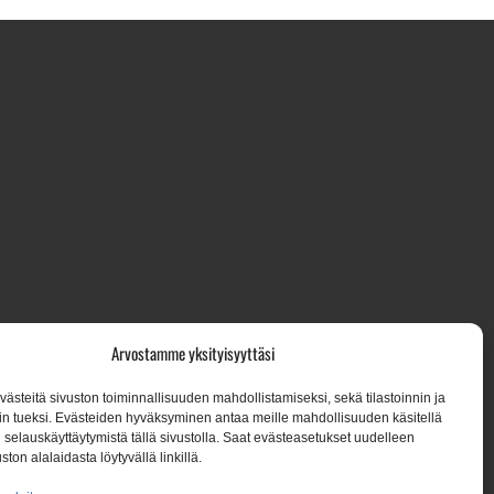
7, 02650 Espoo
Arvostamme yksityisyyttäsi
steitä sivuston toiminnallisuuden mahdollistamiseksi, sekä tilastoinnin ja
n tueksi. Evästeiden hyväksyminen antaa meille mahdollisuuden käsitellä
een:
en selauskäyttäytymistä tällä sivustolla. Saat evästeasetukset uudelleen
ston alalaidasta löytyvällä linkillä.