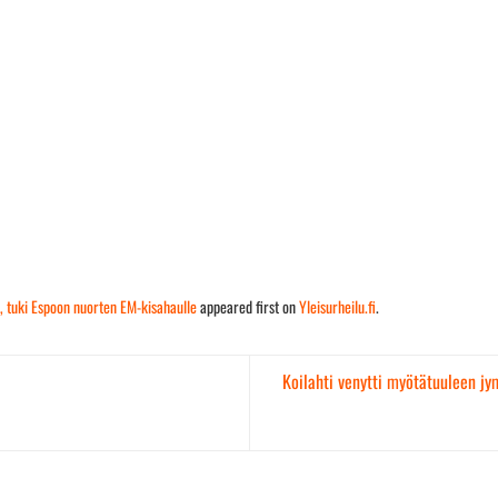
, tuki Espoon nuorten EM-kisahaulle
appeared first on
Yleisurheilu.fi
.
Koilahti venytti myötätuuleen jy