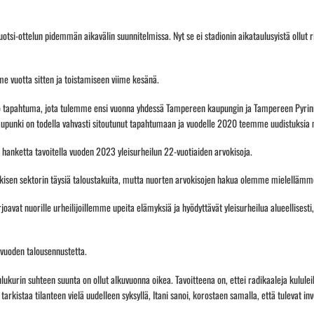
si-ottelun pidemmän aikavälin suunnitelmissa. Nyt se ei stadionin aikataulusyistä ollut ri
lme vuotta sitten ja toistamiseen viime kesänä.
no tapahtuma, jota tulemme ensi vuonna yhdessä Tampereen kaupungin ja Tampereen Pyr
upunki on todella vahvasti sitoutunut tapahtumaan ja vuodelle 2020 teemme uudistuksia
hanketta tavoitella vuoden 2023 yleisurheilun 22-vuotiaiden arvokisoja.
kisen sektorin täysiä taloustakuita, mutta nuorten arvokisojen hakua olemme mielellämme
arjoavat nuorille urheilijoillemme upeita elämyksiä ja hyödyttävät yleisurheilua alueellisest
 vuoden talousennustetta.
ukurin suhteen suunta on ollut alkuvuonna oikea. Tavoitteena on, ettei radikaaleja kululeik
arkistaa tilanteen vielä uudelleen syksyllä, Itani sanoi, korostaen samalla, että tulevat 