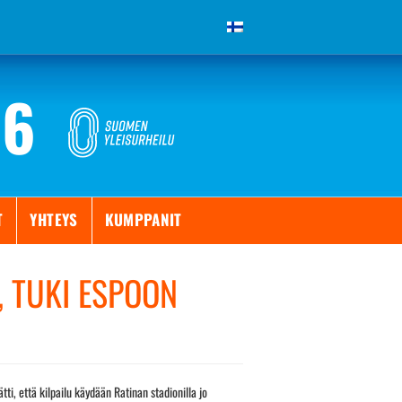
26
T
YHTEYS
KUMPPANIT
, TUKI ESPOON
i, että kilpailu käydään Ratinan stadionilla jo