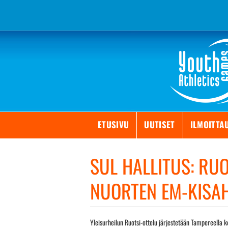
Skip
to
content
ETUSIVU
UUTISET
ILMOITTA
SUL HALLITUS: RU
NUORTEN EM-KISA
Yleisurheilun Ruotsi-ottelu järjestetään Tampereella k