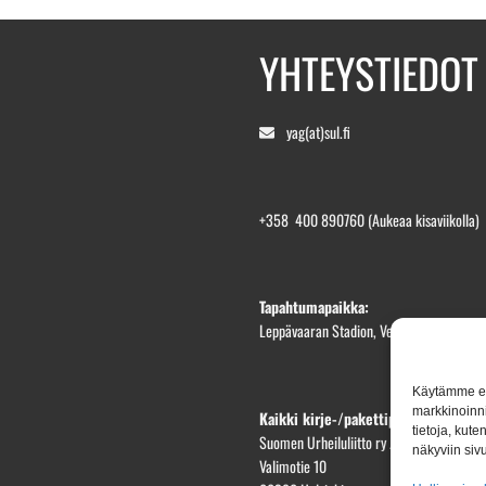
YHTEYSTIEDOT
yag(at)sul.fi
+358 400 890760
(Aukeaa kisaviikolla)
Tapahtumapaikka:
Leppävaaran Stadion, Veräjäpellonkatu 1
Käytämme evä
markkinoinni
Kaikki kirje-/pakettiposti osoittees
tietoja, kut
Suomen Urheiluliitto ry / YAG2026
näkyviin sivu
Valimotie 10