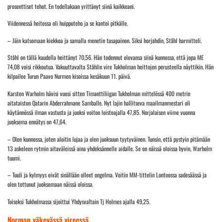
prosenttiset tehot. En todellakaan yrittänyt siinä kaikkeani.
Viidennessä heitossa oli huipputeho ja se kantoi pitkälle.
– Jäin katsomaan kiekkoa ja samalla menetin tasapainon. Siksi horjahdin, Ståhl harmitteli.
Ståhl on tällä kaudella heittänyt 70,56. Hän todennut olevansa siinä kunnossa, että jopa ME
74,08 voisi rikkoutua. Vakuuttavalta Ståhlin vire Tukholman heittojen perusteella näyttikin. Hän
kilpailee Turun Paavo Nurmen kisoissa kesäkuun 11. päivä.
Karsten Warholm hävisi vuosi sitten Timanttiliigan Tukholman mittelössä 400 metrin
aitataiston Qatarin Abderrahmane Samballe. Nyt lajin hallitseva maailmanmestari oli
käytännössä ilman vastusta ja juoksi voiton loistoajalla 47,85.
Norjalaisen
viime vuonna
juoksema ennätys on 47,64.
– Olen kunnossa, joten aloitin lujaa ja olen juoksuun tyytyväinen. Tunsin, että pystyin pitämään
13 askeleen rytmin aitaväleissä aina yhdeksännelle aidalle. Se on näissä oloissa hyvin, Warholm
tuumi.
– Tuuli ja kylmyys eivät sinällään olleet ongelma. Voitin MM-tittelin Lontoossa sadesäässä ja
olen tottunut juoksemaan näissä oloissa.
Toiseksi Tukholmassa sijoittui Yhdysvaltain Tj Holmes ajalla 49,25.
Norman väkevässä vireessä