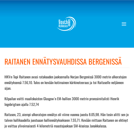
Skip
to
content
RAITANEN ENNÄTYSVAUHDISSA BERGENISSÄ
HKV:n Topi Raitanen avasi ratakauden juoksemalla Norjan Bergenissä 3000 metrin ulkoratojen
ennätyksensä 7.56,10. Tulos on kevään kotimainen kärkinoteeraus ja toi Raitaselle neljännen
sijan.
Kilpailun voitti maaliskuisten Glasgow´n EM-hallien 3000 metrin pronssimitalisti Henrik
Ingebrigtsen ajalla 7.52,74
Raitasen, 23, aiempi ulkoratojen ennätys oli viime vuonna juostu 8.05,98. Hän tosin alitti sen jo
talven hallikaudella juostuaan halliennätyksekseen 7.55,71. Kevään mittaan Raitanen on ehtinyt
jo voittaa ylivoimaisesti 4 kilometriä maastojuoksun SM-kisoissa Janakkalassa.