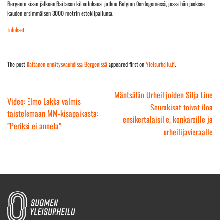
Bergenin kisan jälkeen Raitasen kilpailukausi jatkuu Belgian Oordegemessä, jossa hän juoksee
kauden ensimmäisen 3000 metrin estekilpailunsa.
tulokset
The post
Raitanen ennätysvauhdissa Bergenissä
appeared first on
Yleisurheilu.fi
.
Mäntsälän Urheilijoiden Silja Line
Video: Elmo Lakka valmis
Seurakisat toivat iloa
taistelemaan MM-kisapaikasta:
ensikertalaisille, konkareille ja
”Periksi ei anneta”
urheilijavieraalle