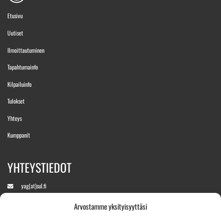
Etusivu
Uutiset
Ilmoittautuminen
Tapahtumainfo
Kilpailuinfo
Tulokset
Yhteys
Kumppanit
YHTEYSTIEDOT
yag(at)sul.fi
Arvostamme yksityisyyttäsi
+358 400 890760
(Aukeaa kisaviikolla)