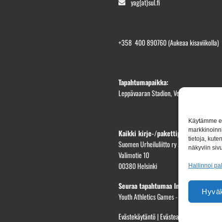
yag(at)sul.fi
+358 400 890760
(Aukeaa kisaviikolla)
Tapahtumapaikka:
Leppävaaran Stadion, Veräjäpellonkatu 1
Käytämme evä
markkinoinni
Kaikki kirje-/pakettiposti osoittees
tietoja, kut
Suomen Urheiluliitto ry / YAG2026
näkyviin sivu
Valimotie 10
00380 Helsinki
Hallinnoi pa
Seuraa tapahtumaa Instagramissa
Hyväk
Youth Athletics Games - IG
Evästekäytäntö
|
Evästeasetukset