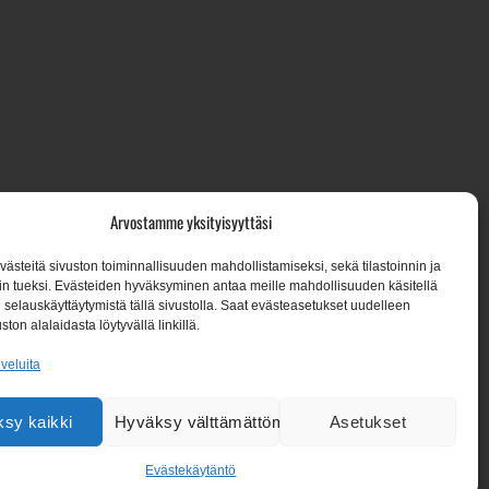
7, 02650 Espoo
Arvostamme yksityisyyttäsi
steitä sivuston toiminnallisuuden mahdollistamiseksi, sekä tilastoinnin ja
n tueksi. Evästeiden hyväksyminen antaa meille mahdollisuuden käsitellä
een:
en selauskäyttäytymistä tällä sivustolla. Saat evästeasetukset uudelleen
ston alalaidasta löytyvällä linkillä.
lveluita
sy kaikki
Hyväksy välttämättömät
Asetukset
Evästekäytäntö