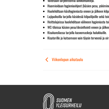
Vältetään tarpeettomia lähikontakteja.
Huomioidaan hygieniaohjeet (käsien pesu, yskiminen
Huolehditaan käsihygieniasta ennen ja jälkeen kilpa
Lajipaikoilla tarjolla käsidesiä kilpailijoille sekä toi
Heittolajeissa huolehditaan välineen hygieniasta to
WC-tiloissa käsien pesu/desinfiointi ennen ja jälke
Kisakansliassa tarjolla kasvomaskeja halukkaille.
Kisatorille ja katsomoon vain täysin terveenä ja o
Viikonlopun aikataulu