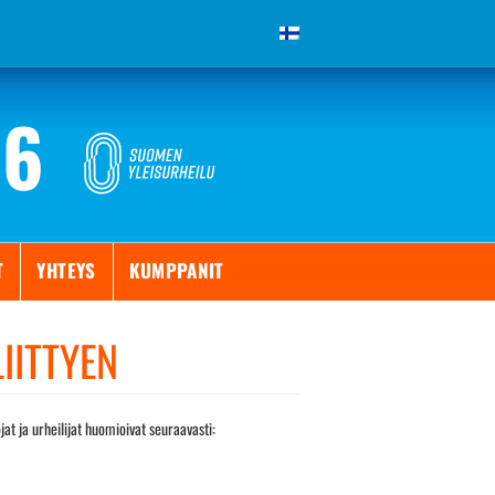
26
T
YHTEYS
KUMPPANIT
LIITTYEN
at ja urheilijat huomioivat seuraavasti: