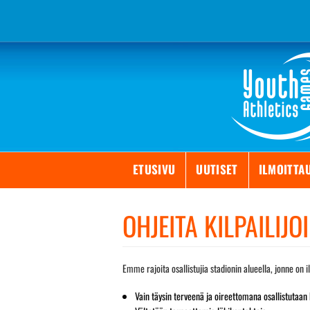
Skip
to
content
ETUSIVU
UUTISET
ILMOITTA
OHJEITA KILPAILIJO
Emme rajoita osallistujia stadionin alueella, jonne on 
Vain täysin terveenä ja oireettomana osallistutaan 