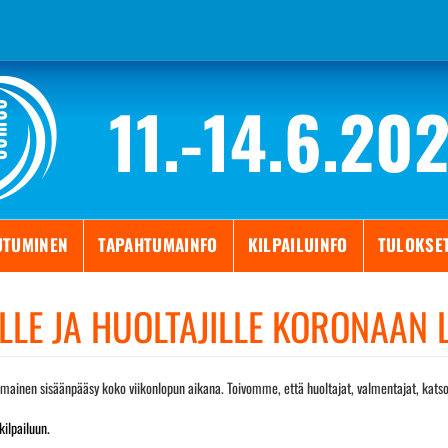
11.-14.6.20
UTUMINEN
TAPAHTUMAINFO
KILPAILUINFO
TULOKSE
ILLE JA HUOLTAJILLE KORONAAN 
ilmainen sisäänpääsy koko viikonlopun aikana. Toivomme, että huoltajat, valmentajat, katsoj
kilpailuun.