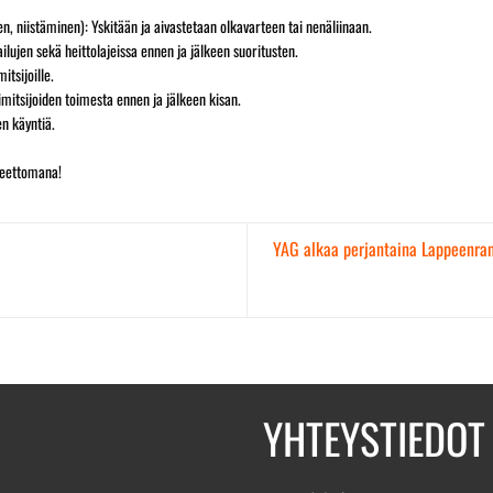
, niistäminen): Yskitään ja aivastetaan olkavarteen tai nenäliinaan.
ilujen sekä heittolajeissa ennen ja jälkeen suoritusten.
mitsijoille.
imitsijoiden toimesta ennen ja jälkeen kisan.
en käyntiä.
ireettomana!
YAG alkaa perjantaina Lappeenra
YHTEYSTIEDOT