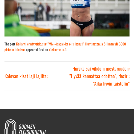
The post
Koilahti ennätysiskussa: ”MM-kisapaikka olisi bonus”, Huntington ja Sillman yli 6000
pisteen tahdissa
appeared first on
Yleisurheilu.fi
.
Hurske sai vihdoin mestaruuden:
Kalevan kisat laji lajilta:
”Hyvää kannattaa odottaa”, Neziri:
”Aika hyvin taistelin”