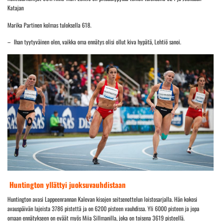
Katajan
Marika Partinen kolmas tuloksella 618.
– Ihan tyytyväinen olen, vaikka oma ennätys olisi ollut kiva hypätä, Lehtiö sanoi.
Huntington yllättyi juoksuvauhdistaan
Huntington avasi Lappeenrannan Kalevan kisojen seitsenottelun loistosarjalla. Hän kokosi
avauspäivän lajeista 3786 pistettä ja on 6200 pisteen vauhdissa. Yli 6000 pisteen ja jopa
omaan ennätykseen on eväät myös Miia Sillmanilla, joka on toisena 3619 pisteellä.