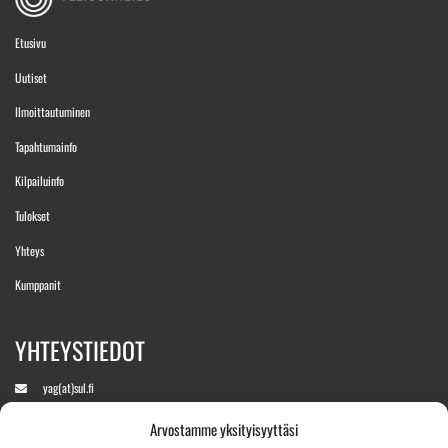
Etusivu
Uutiset
Ilmoittautuminen
Tapahtumainfo
Kilpailuinfo
Tulokset
Yhteys
Kumppanit
YHTEYSTIEDOT
yag(at)sul.fi
Arvostamme yksityisyyttäsi