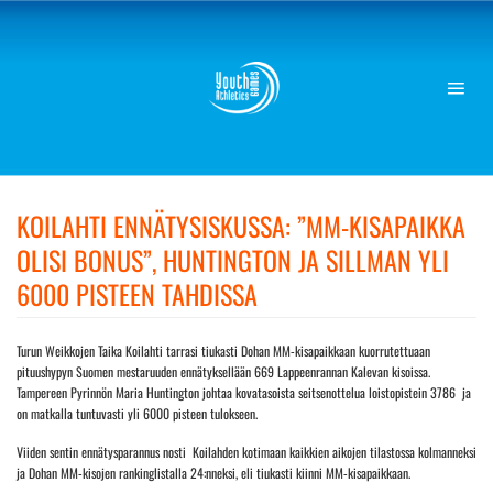
Skip
to
content
KOILAHTI ENNÄTYSISKUSSA: ”MM-KISAPAIKKA
OLISI BONUS”, HUNTINGTON JA SILLMAN YLI
6000 PISTEEN TAHDISSA
Turun Weikkojen Taika Koilahti tarrasi tiukasti Dohan MM-kisapaikkaan kuorrutettuaan
pituushypyn Suomen mestaruuden ennätyksellään 669 Lappeenrannan Kalevan kisoissa.
Tampereen Pyrinnön Maria Huntington johtaa kovatasoista seitsenottelua loistopistein 3786 ja
on matkalla tuntuvasti yli 6000 pisteen tulokseen.
Viiden sentin ennätysparannus nosti Koilahden kotimaan kaikkien aikojen tilastossa kolmanneksi
ja Dohan MM-kisojen rankinglistalla 24:nneksi, eli tiukasti kiinni MM-kisapaikkaan.