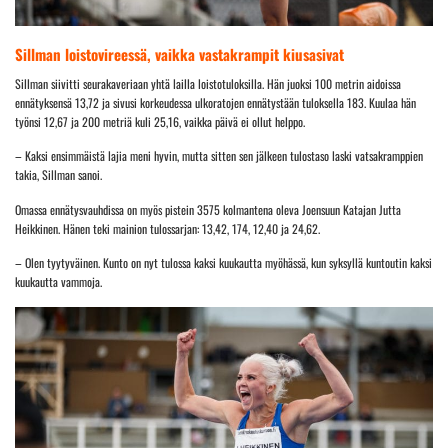
Sillman loistovireessä, vaikka vastakrampit kiusasivat
Sillman siivitti seurakaveriaan yhtä lailla loistotuloksilla. Hän juoksi 100 metrin aidoissa
ennätyksensä 13,72 ja sivusi korkeudessa ulkoratojen ennätystään tuloksella 183. Kuulaa hän
työnsi 12,67 ja 200 metriä kuli 25,16, vaikka päivä ei ollut helppo.
– Kaksi ensimmäistä lajia meni hyvin, mutta sitten sen jälkeen tulostaso laski vatsakramppien
takia, Sillman sanoi.
Omassa ennätysvauhdissa on myös pistein 3575 kolmantena oleva Joensuun Katajan Jutta
Heikkinen. Hänen teki mainion tulossarjan: 13,42, 174, 12,40 ja 24,62.
– Olen tyytyväinen. Kunto on nyt tulossa kaksi kuukautta myöhässä, kun syksyllä kuntoutin kaksi
kuukautta vammoja.