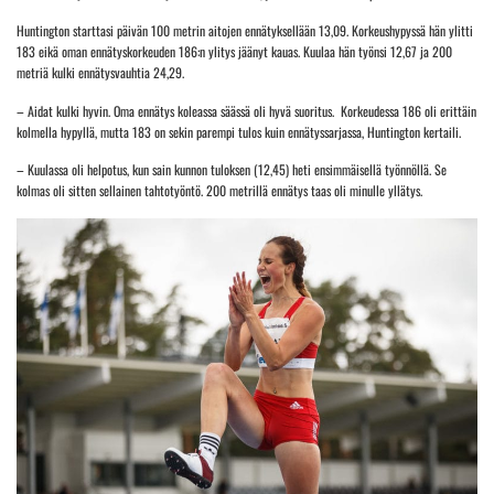
Huntington starttasi päivän 100 metrin aitojen ennätyksellään 13,09. Korkeushypyssä hän ylitti
183 eikä oman ennätyskorkeuden 186:n ylitys jäänyt kauas. Kuulaa hän työnsi 12,67 ja 200
metriä kulki ennätysvauhtia 24,29.
– Aidat kulki hyvin. Oma ennätys koleassa säässä oli hyvä suoritus. Korkeudessa 186 oli erittäin
kolmella hypyllä, mutta 183 on sekin parempi tulos kuin ennätyssarjassa, Huntington kertaili.
– Kuulassa oli helpotus, kun sain kunnon tuloksen (12,45) heti ensimmäisellä työnnöllä. Se
kolmas oli sitten sellainen tahtotyöntö. 200 metrillä ennätys taas oli minulle yllätys.