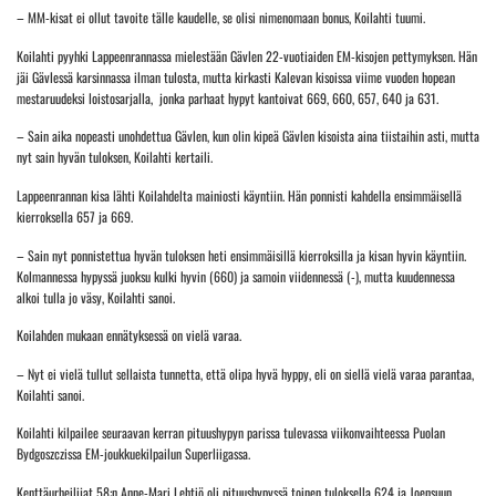
– MM-kisat ei ollut tavoite tälle kaudelle, se olisi nimenomaan bonus, Koilahti tuumi.
Koilahti pyyhki Lappeenrannassa mielestään Gävlen 22-vuotiaiden EM-kisojen pettymyksen. Hän
jäi Gävlessä karsinnassa ilman tulosta, mutta kirkasti Kalevan kisoissa viime vuoden hopean
mestaruudeksi loistosarjalla, jonka parhaat hypyt kantoivat 669, 660, 657, 640 ja 631.
– Sain aika nopeasti unohdettua Gävlen, kun olin kipeä Gävlen kisoista aina tiistaihin asti, mutta
nyt sain hyvän tuloksen, Koilahti kertaili.
Lappeenrannan kisa lähti Koilahdelta mainiosti käyntiin. Hän ponnisti kahdella ensimmäisellä
kierroksella 657 ja 669.
– Sain nyt ponnistettua hyvän tuloksen heti ensimmäisillä kierroksilla ja kisan hyvin käyntiin.
Kolmannessa hypyssä juoksu kulki hyvin (660) ja samoin viidennessä (-), mutta kuudennessa
alkoi tulla jo väsy, Koilahti sanoi.
Koilahden mukaan ennätyksessä on vielä varaa.
– Nyt ei vielä tullut sellaista tunnetta, että olipa hyvä hyppy, eli on siellä vielä varaa parantaa,
Koilahti sanoi.
Koilahti kilpailee seuraavan kerran pituushypyn parissa tulevassa viikonvaihteessa Puolan
Bydgoszczissa EM-joukkuekilpailun Superliigassa.
Kenttäurheilijat 58:n Anne-Mari Lehtiö oli pituushypyssä toinen tuloksella 624 ja Joensuun