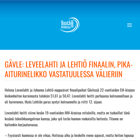
Skip
to
content
GÄVLE: LEVEELAHTI JA LEHTIÖ FINAALIN, PIKA-
AITURINELIKKO VASTATUULESSA VÄLIERIIN
Helena Leveelahti ja Johanna Lehtiö nappasivat finaalipaikat Gävlessä 22-vuotiaiden EM-kisojen
kiekonheiton karsinnasta tuloksin 51,61 ja 50,47. Leveelahti heitti parhaansa kolmannellaan ja
oli kymmenes. Myös Lehtiön paras syntyi kolmannelle ja riitti 12. sijaan.
Leveelahti heitti viime kesän 19-vuotiaiden MM-kisoissa mitaleille, mutta on tuskaillut tänä
kesänä tekniikkaongelman kanssa, joka syö terän kunnon mukaisilta heitosta. Tilanne on
kuitenkin korjautumassa.
– Fyysisesti kunnossa ei ole vikaa. Heitossa alku ja keskelle meno sujuvat, mutta heiton lopussa