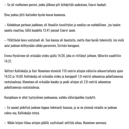
– Se oli melkoinen pommi, jonka jälkeen piti kiihdyttää uudestaan, Enarvi huokali.
Oma juoksu jätti kuitenkin hyvän kuvan kunnossa.
– Kahdeksan parhaan joukkoon, eli finaaliin tavoittelen ja ennätys on mahdollinen , jos tuulen
suunta muuttuu, tällä kaudella 13,41 juossut Enarvi sanoi.
– Yllättävän kova vastatuuli oli. Sen kanssa oli haasteita, mutta ihan hyvää tekemistä. Jos vielä
saisi juoksun kiihtymään vähän paremmin, Siirtola komppasi.
Emma Hyvärinen oli erässään viides ajalla 14,58, joka ei riittänyt jatkoon. Välieriin vaadittiin
14,31.
Valtteri Kalliokulju ja Ilari Manninen etenivät 110 metrin aitojen välieriin aikavertailusta ajoin
14,53 ja 14,60. Kalliokulju oli erässään viides ja kamppaili 1,9 metriä sekunnissa puhaltaneessa
vastatuulessa, Manninen oli erässään kuudes ja puski aitojen yli 2,8 metriä sekunnissa
puhaltaneessa vastatuulessa.
Kumpikaan ei ollut tyytyväinen juoksuunsa, vaikka välieräpaikka tyydytti.
– En saanut pidettyä juoksun loppua teknisesti kasassa, ja se on yleensä minulla se juoksun
vahva osa, Kalliokulju totesi.
– Vähän leijuin liikaa aitojen päällä, vasttatuuli selittää aikaa, Manninen summasi.