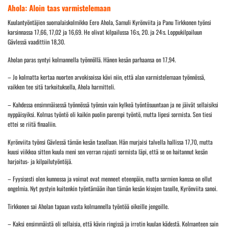
Ahola: Aloin taas varmistelemaan
Kuulantyöntäjien suomalaiskolmikko Eero Ahola, Samuli Kyrönviita ja Panu Tirkkonen työnsi
karsinnassa 17,66, 17,02 ja 16,69. He olivat kilpailussa 16:s, 20. ja 24:s. Loppukilpailuun
Gävlessä vaadittiin 18,30.
Aholan paras syntyi kolmannella työnnöllä. Hänen kesän parhaansa on 17,94.
– Jo kolmatta kertaa nuorten arvokisoissa kävi niin, että alan varmistelemaan työnnössä,
vaikken tee sitä tarkoituksella, Ahola harmitteli.
– Kahdessa ensimmäisessä työnnössä työnsin vain kylkeä työntösuuntaan ja ne jäivät sellaisiksi
nyppäisyiksi. Kolmas työntö oli kaikin puolin parempi työntö, mutta lipesi sormista. Sen tiesi
ettei se riitä finaaliin.
Kyrönviita työnsi Gävlessä tämän kesän tasollaan. Hän murjaisi talvella hallissa 17,70, mutta
kuusi viikkoa sitten kuula meni sen verran rajusti sormista läpi, että se on haitannut kesän
harjoitus- ja kilpailutyöntöjä.
– Fyysisesti olen kunnossa ja voimat ovat menneet eteenpäin, mutta sormien kanssa on ollut
ongelmia. Nyt pystyin kuitenkin työntämään ihan tämän kesän kisojen tasolle, Kyrönviita sanoi.
Tirkkonen sai Aholan tapaan vasta kolmannella työntöä oikeille jengoille.
– Kaksi ensimmäistä oli sellaisia, että kävin ringissä ja irrotin kuulan kädestä. Kolmanteen sain