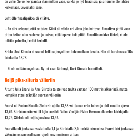
on virhe. Se voi korjaantua ihan milloin vaan, vaikka jo nyt finaalissa, ja silloin heitto lähtee
kulkemaan, Leveelahti sanoi.
Lehtiölle finaalipaikka oli yllätys.
– En olisi uskonut, että se tulee. Siinä oli vähän eri vikaa joka heitossa. Finaalissa pitää vaan
ottaa heiton alku rauhassa ja katsoa, että lopussa tuki pitää. Finaaliin on kiva lähteä, ei ole
mitään paineita, Lehtiö kertaili.
Krista Uusi-Kinnala ei saanut heittoa jengoilleen toivomallaan tavalla. Hän oli karsinnassa 16:s
tuloksella 48,78.
– Ei ole mitään ongelmaa. Nyt ei vaan lähtenyt, Uusi-Kinnala harmitteli.
Neljä pika-aituria välieriin
Aiturit Julia Enarvi ja Anni Siirtola taistelivat tuulta vastaan 100 metrin alkuerissä, mutta
kumpikin eteni erästään suoraan välieriin.
Enarvi oli Puolan Klaudia Siciarzin ajalla 13,58 voittaman erän toinen ja ehti maaliin ajassa
13,79. Siirtolan erän voitti lajin suosikki Valko-Venäjän Elvira Herman alkuerien kärkiajalla
13,25, Siirtola oli neljäs juostuaa 13,57.
Enarvilla oli juoksussa vastatuulta 1,1 ja Siirtolalla 2,5 metriä sekunnissa. Enarvi teki juoksussa
väkevän nousun osuttuaan rajusti ensimmäiseen aitaan.