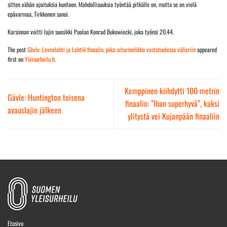
sitten vähän ajoituksia kuntoon. Mahdollisuuksia työntää pitkälle on, mutta se on vielä
epävarmaa, Tirkkonen sanoi.
Karsinnan voitti lajin suosikki Puolan Konrad Bukowiecki, joka työnsi 20,44.
The post
Gävle: Leveelahti ja Lehtiö finaalin, pika-aiturinelikko vastatuulessa välieriin
appeared
first on
Yleisurheilu.fi
.
Kemppinen kiihdytti 100 metrin
Gävle: Huntington toisena
finaalin: ”Ihan superhyvä”, kaksi
avauslajin jälkeen
ylitystä vei Kujanpään finaaliin
Etusivu