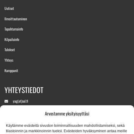
Uutiset
Ilmoittautuminen
Tapahtumainfo
Kilpailuinfo
Tulokset
Yhteys
Kumppanit
YHTEYSTIEDOT
yag(at)sul.fi
Arvostamme yksityisyyttäsi
+358 400 890760
(Aukeaa kisaviikolla)
Käytämme evästeitä sivuston toiminnallisuuden mahdollistamiseksi, sekä
tilastoinnin ja markkinoinnin tueksi. Evästeiden hyväksyminen antaa meille