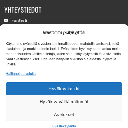
YHTEYSTIEDOT
yag(at)sul.fi
Arvostamme yksityisyyttäsi
+358 400 890760
(Aukeaa kisaviikolla)
Käytämme evästeitä sivuston toiminnallisuuden mahdollistamiseksi, sekä
tilastoinnin ja markkinoinnin tueksi. Evästeiden hyväksyminen antaa meille
mahdollisuuden käsitellä tietoja, kuten selauskäyttäytymistä tällä sivustolla.
Tapahtumapaikka:
Saat evästeasetukset uudelleen näkyviin sivuston alalaidasta löytyvällä
linkillä.
Leppävaaran Stadion, Veräjäpellonkatu 17, 02650 Espoo
Hallinnoi palveluita
Kaikki kirje-/pakettiposti osoitteeseen:
Hyväksy kaikki
Suomen Urheiluliitto ry / YAG2026
Valimotie 10
00380 Helsinki
Hyväksy välttämättömät
Seuraa tapahtumaa Instagramissa
Asetukset
Youth Athletics Games - IG
Evästekäytäntö
|
Evästeasetukset
Evästekäytäntö