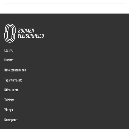
Etusivu
Uutiset
Ilmoittautuminen
Tapahtumainfo
Kilpailuinfo
Tulokset
Yhteys
Kumppanit