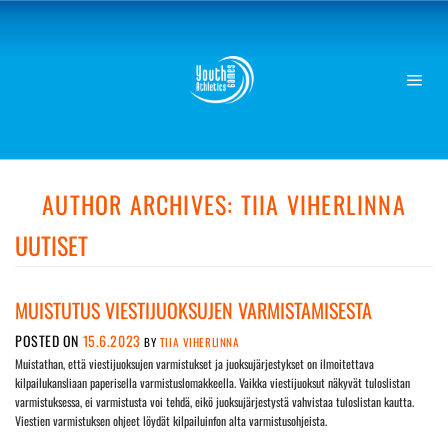
Skip
to
content
AUTHOR ARCHIVES:
TIIA VIHERLINNA
UUTISET
MUISTUTUS VIESTIJUOKSUJEN VARMISTAMISESTA
POSTED ON
15.6.2023
BY
TIIA VIHERLINNA
Muistathan, että viestijuoksujen varmistukset ja juoksujärjestykset on ilmoitettava
kilpailukansliaan paperisella varmistuslomakkeella. Vaikka viestijuoksut näkyvät tuloslistan
varmistuksessa, ei varmistusta voi tehdä, eikö juoksujärjestystä vahvistaa tuloslistan kautta.
Viestien varmistuksen ohjeet löydät kilpailuinfon alta varmistusohjeista.