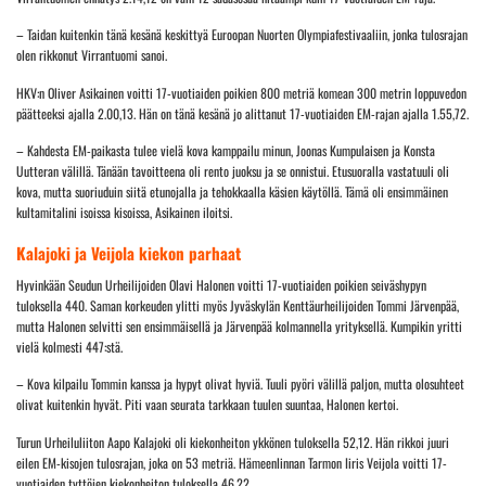
– Taidan kuitenkin tänä kesänä keskittyä Euroopan Nuorten Olympiafestivaaliin, jonka tulosrajan
olen rikkonut Virrantuomi sanoi.
HKV:n Oliver Asikainen voitti 17-vuotiaiden poikien 800 metriä komean 300 metrin loppuvedon
päätteeksi ajalla 2.00,13. Hän on tänä kesänä jo alittanut 17-vuotiaiden EM-rajan ajalla 1.55,72.
– Kahdesta EM-paikasta tulee vielä kova kamppailu minun, Joonas Kumpulaisen ja Konsta
Uutteran välillä. Tänään tavoitteena oli rento juoksu ja se onnistui. Etusuoralla vastatuuli oli
kova, mutta suoriuduin siitä etunojalla ja tehokkaalla käsien käytöllä. Tämä oli ensimmäinen
kultamitalini isoissa kisoissa, Asikainen iloitsi.
Kalajoki ja Veijola kiekon parhaat
Hyvinkään Seudun Urheilijoiden Olavi Halonen voitti 17-vuotiaiden poikien seiväshypyn
tuloksella 440. Saman korkeuden ylitti myös Jyväskylän Kenttäurheilijoiden Tommi Järvenpää,
mutta Halonen selvitti sen ensimmäisellä ja Järvenpää kolmannella yrityksellä. Kumpikin yritti
vielä kolmesti 447:stä.
– Kova kilpailu Tommin kanssa ja hypyt olivat hyviä. Tuuli pyöri välillä paljon, mutta olosuhteet
olivat kuitenkin hyvät. Piti vaan seurata tarkkaan tuulen suuntaa, Halonen kertoi.
Turun Urheiluliiton Aapo Kalajoki oli kiekonheiton ykkönen tuloksella 52,12. Hän rikkoi juuri
eilen EM-kisojen tulosrajan, joka on 53 metriä. Hämeenlinnan Tarmon Iiris Veijola voitti 17-
vuotiaiden tyttöjen kiekonheiton tuloksella 46,22.