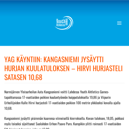
Skip
to
content
YAG KÄYNTIIN: KANGASNIEMI JYSÄYTTI
HURJAN KUULATULOKSEN – HIRVI HURJASTELI
SATASEN 10,68
Nurmijärven Yleisurheilun Aatu Kangasniemi voitti Lahdessa Youth Ahtletics Games-
tapahtumassa 17-vuotiaiden poikien kuulantyönnön huipputuloksella 19,86 ja Viipurin
Urheilijoiden Kalle Hirvi hurjasteli 17-vuotiaiden poikien 100 metrin ykköseksi kovalla ajalla
10,68.
Kangasniemi jysäytti pisimmän kaarensa viimeisellä kierroksella. Kovan tuloksen, 18,05, pukkasi
myös toiseksi sijoittunut Suolahden Urhon Paavo Puro. Kumpikin ylitti roimasti 17-vuotiaiden