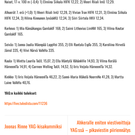
Naiset, 17-v. 100 m (-0,4): 1) Elmiina Siikala HIFK 12,22, 2) Meeri Riiali ImU 12,29.
Alkuerät 7. erä (+1,0): 1) Meeri Riiali ImU 12,28, 2) Vivian Tran HIFK 12,31, 3) Elmiina Siikala
HIFK 12,34, 3) Hilma Kinnunen JyväskKU 12,34, 3) Siiri Siirtola HKV 12,34.
Korkeus: 1) Mia Känsäkangas GamlakIF 168, 2) Saimi Lithovius LimNM 165, 3) Vilma Knutar
GamlakIF 165.
Seiväs: 1) Janna-Juulia Mäenpää LappVei 355, 2) Elli Rantala EspTa 355, 3) Karoliina Hirvelä
JämsI 335, 4) Viivi Närvä ValkHa 335.
Kuula: 1) Minttu Laurila TuUL 15,07, 2) Ella Mäntylä VähänkVie 14,93, 3) Vilma Kerälä
HämeenlTa 14,91, 4) Carmen Welling TuUL 14,52, 5) Iiris Veijola HämeenlTa 14,32.
Kiekko: 1) Iiris Veijola HämeenlTa 46,22, 2) Sanni-Maria Mäkelä NoormNo 41,28, 3) Martta
Laine ValkHa 40,76.
YAG:n kaikki tulokset:
https://live.tuloslista.com/11236
Ahkeralle eniten viestivoittoja
Joonas Rinne YAG-kisakummiksi
YAG:ssä – pikaviestin piiriennätys