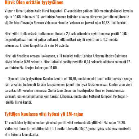
Hirvi: Olen erittäin tyytyväinen
Viipurin Urheilijoiden Kalle Hirvi hurjasteli 17-vuotiaiden poikien 100 metrin ykköseksi kovalla
ajalla 10,68. Hän nousi 17-vuotiaiden Suomen kaikkien aikojen tilastossa jaetulle neljännelle
sijalle Juha Olavan ja Rasmus Vehmaan rinnalle. Vehmaa on juossut ajan 10,68 tänä kesänä.
Hirvi viiletti alkuerässä tuntia ennen finaalia 2,2 sekuntimetrin myötätuulessa peräti 10,67.
Loppukilpailussa tuuli ei paljoa auttanut, sillä mittari näytti myötätuulta 0,2 metriä
sekunnissa. Lisäksi lämpötila oli vain 14 astetta.
Hirvi oli finaalissa omassa luokassaan, sillä toiseksi tullut Lahden Ahkeran Matias Salminen
hävisi hänelle 0,39 sekuntia. Hirvi lohkaisi ennätyksestään 0,24 sekuntia alittaen roimasti 17-
vuotiaiden EM-kisojen tulosrajan 11,00.
– Olen erittäin tyytyväinen. Kauden tavoite oli 10,70, mutta en odottanut, että juoksisin sen jo
näin aikaisin. Juoksu oli tänään tasapainoinen ja erittäin hyvä tässä kunnossa. Kuntoa aion vielä
parantaa EM-kisoihin mennessä. Siellä tavoitteeni on finaalipaikka. Ilma on Jerusalemissa
varmasti paljon lämpimämpi kuin tänään Lahdessa, mutta olen tottunut lämpöön Portugalin-
leirillä, Hirvi kertoi.
Tyttöjen kuulassa viisi työnsi yli EM-rajan
17-vuotiaiden tyttöjen kuulantyönnössä peräti viisi ensimmäistä ylittivät EM-rajan, 14,30.
Voiton vei Turun Urheiluliiton Minttu Laurila tuloksella 15,07, jonka työnsi sekä ensimmäisellä
että toisella kierroksella.