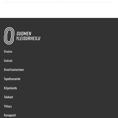
Etusivu
Uutiset
Ilmoittautuminen
Tapahtumainfo
Kilpailuinfo
Tulokset
Yhteys
Kumppanit