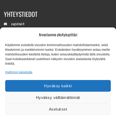
YHTEYSTIEDOT
yag(at)sul.fi
Arvostamme yksityisyyttäsi
+358 400 890760
(Aukeaa kisaviikolla)
Käytämme evästeitä sivuston toiminnallisuuden mahdollistamiseksi, sekä
tilastoinnin ja markkinoinnin tueksi. Evästeiden hyväksyminen antaa meille
mahdollisuuden käsitellä tietoja, kuten selauskäyttäytymistä tällä sivustolla.
Saat evästeasetukset uudelleen näkyviin sivuston alalaidasta löytyvällä
Tapahtumapaikka:
linkillä.
Leppävaaran Stadion, Veräjäpellonkatu 17, 02650 Espoo
Hallinnoi palveluita
Kaikki kirje-/pakettiposti osoitteeseen:
Hyväksy kaikki
Suomen Urheiluliitto ry / YAG2026
Valimotie 10
00380 Helsinki
Hyväksy välttämättömät
Seuraa tapahtumaa Instagramissa
Asetukset
Youth Athletics Games - IG