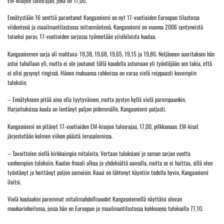
EM-kisojen tulosrajan, joka on 17,00.
Ennätystään 16 senttiä parantanut Kangasniemi on nyt 17-vuotiaiden Euroopan tilastossa
viidentenä ja maailmantilastossa seitsemäntenä. Kangasniemi on vuonna 2006 syntyneistä
toiseksi paras. 17-vuotiaiden sarjassa työnnetään viisikiloista kuulaa.
Kangasniemen sarja oli mahtava: 19,38, 19,68, 19,65, 19,15 ja 19,86. Neljännen suorituksen hän
astui tahallaan yli, mutta ei ole joutunut tällä kaudella astumaan yli työntöjään sen takia, että
ei olisi pysynyt ringissä. Hänen mukaansa rahkeissa on varaa vielä reippaasti kovempiin
tuloksiin.
– Ennätykseen pitää aina olla tyytyväinen, mutta pystyn kyllä vielä parempaankin.
Harjoituksissa kuula on lentänyt paljon pidemmälle, Kangasniemi paljasti.
Kangasniemi on pitänyt 17-vuotiaiden EM-kisojen tulosrajaa, 17,00, pilkkanaan. EM-kisat
järjestetään kolmen viikon päästä Jerusalemissa.
– Tavoittelen siellä kirkkaimpia mitaleita. Vertaan tuloksiani jo saman sarjan vuotta
vanhempien tuloksiin. Kuulan finaali alkaa jo yhdeksältä aamulla, mutta se ei haittaa, sillä olen
työntänyt ja heittänyt paljon aamuisin. Kausi on lähtenyt käyntiin todella hyvin, Kangasniemi
iloitsi.
Vielä kuulaakin paremmat mitalimahdollisuudet Kangasniemellä näyttäisi olevan
moukarinheitossa, jossa hän on Euroopan ja maailmantilastossa kakkosena tuloksella 77,10.