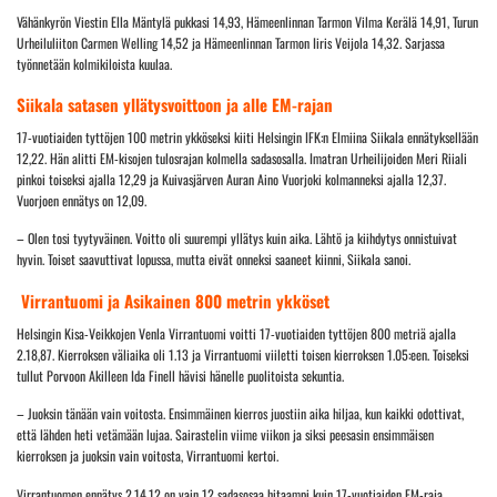
Vähänkyrön Viestin Ella Mäntylä pukkasi 14,93, Hämeenlinnan Tarmon Vilma Kerälä 14,91, Turun
Urheiluliiton Carmen Welling 14,52 ja Hämeenlinnan Tarmon Iiris Veijola 14,32. Sarjassa
työnnetään kolmikiloista kuulaa.
Siikala satasen yllätysvoittoon ja alle EM-rajan
17-vuotiaiden tyttöjen 100 metrin ykköseksi kiiti Helsingin IFK:n Elmiina Siikala ennätyksellään
12,22. Hän alitti EM-kisojen tulosrajan kolmella sadasosalla. Imatran Urheilijoiden Meri Riiali
pinkoi toiseksi ajalla 12,29 ja Kuivasjärven Auran Aino Vuorjoki kolmanneksi ajalla 12,37.
Vuorjoen ennätys on 12,09.
– Olen tosi tyytyväinen. Voitto oli suurempi yllätys kuin aika. Lähtö ja kiihdytys onnistuivat
hyvin. Toiset saavuttivat lopussa, mutta eivät onneksi saaneet kiinni, Siikala sanoi.
Virrantuomi ja Asikainen 800 metrin ykköset
Helsingin Kisa-Veikkojen Venla Virrantuomi voitti 17-vuotiaiden tyttöjen 800 metriä ajalla
2.18,87. Kierroksen väliaika oli 1.13 ja Virrantuomi viiletti toisen kierroksen 1.05:een. Toiseksi
tullut Porvoon Akilleen Ida Finell hävisi hänelle puolitoista sekuntia.
– Juoksin tänään vain voitosta. Ensimmäinen kierros juostiin aika hiljaa, kun kaikki odottivat,
että lähden heti vetämään lujaa. Sairastelin viime viikon ja siksi peesasin ensimmäisen
kierroksen ja juoksin vain voitosta, Virrantuomi kertoi.
Virrantuomen ennätys 2.14,12 on vain 12 sadasosaa hitaampi kuin 17-vuotiaiden EM-raja.