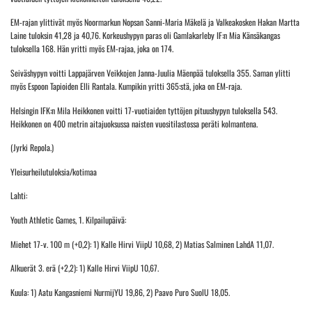
EM-rajan ylittivät myös Noormarkun Nopsan Sanni-Maria Mäkelä ja Valkeakosken Hakan Martta
Laine tuloksin 41,28 ja 40,76. Korkeushypyn paras oli Gamlakarleby IF:n Mia Känsäkangas
tuloksella 168. Hän yritti myös EM-rajaa, joka on 174.
Seiväshypyn voitti Lappajärven Veikkojen Janna-Juulia Mäenpää tuloksella 355. Saman ylitti
myös Espoon Tapioiden Elli Rantala. Kumpikin yritti 365:stä, joka on EM-raja.
Helsingin IFK:n Mila Heikkonen voitti 17-vuotiaiden tyttöjen pituushypyn tuloksella 543.
Heikkonen on 400 metrin aitajuoksussa naisten vuositilastossa peräti kolmantena.
(Jyrki Repola.)
Yleisurheilutuloksia/kotimaa
Lahti:
Youth Athletic Games, 1. Kilpailupäivä:
Miehet 17-v. 100 m (+0,2): 1) Kalle Hirvi ViipU 10,68, 2) Matias Salminen LahdA 11,07.
Alkuerät 3. erä (+2,2): 1) Kalle Hirvi ViipU 10,67.
Kuula: 1) Aatu Kangasniemi NurmijYU 19,86, 2) Paavo Puro SuolU 18,05.