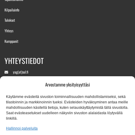
Kilpailuinfo
Tulokset
Yhteys
Kumppanit
YHTEYSTIEDOT
yag(at)sul.fi
Arvostamme yksityisyyttäsi
+358 400 890760
(Aukeaa kisaviikolla)
Käytämme evästeitä sivuston toiminnallisuuden mahdollistamiseksi, sekä
tilastoinnin ja markkinoinnin tueksi. Evästeiden hyväksyminen antaa meille
mahdollisuuden käsitellä tietoja, kuten selauskäyttäytymistä tällä sivustolla.
Saat evästeasetukset uudelleen näkyviin sivuston alalaidasta löytyvällä
Tapahtumapaikka:
linkillä.
Leppävaaran Stadion, Veräjäpellonkatu 17, 02650 Espoo
Hallinnoi palveluita