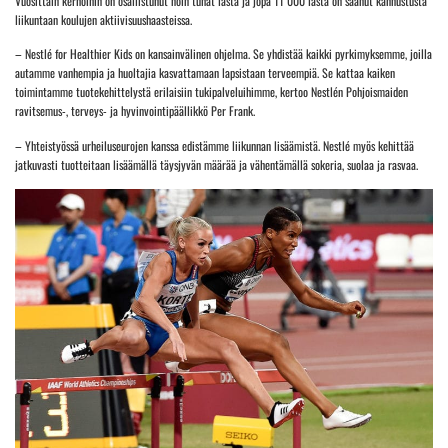
Vuosittain kerhoihin on osallistunut noin tuhat lasta ja jopa 11 000 lasta on saanut kannustusta
liikuntaan koulujen aktiivisuushaasteissa.
– Nestlé for Healthier Kids on kansainvälinen ohjelma. Se yhdistää kaikki pyrkimyksemme, joilla
autamme vanhempia ja huoltajia kasvattamaan lapsistaan terveempiä. Se kattaa kaiken
toimintamme tuotekehittelystä erilaisiin tukipalveluihimme, kertoo Nestlén Pohjoismaiden
ravitsemus-, terveys- ja hyvinvointipäällikkö Per Frank.
– Yhteistyössä urheiluseurojen kanssa edistämme liikunnan lisäämistä. Nestlé myös kehittää
jatkuvasti tuotteitaan lisäämällä täysjyvän määrää ja vähentämällä sokeria, suolaa ja rasvaa.