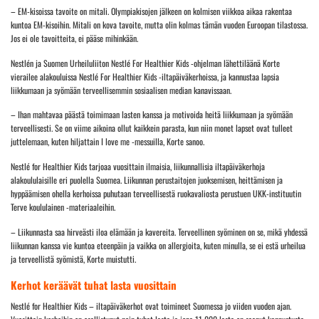
– EM-kisoissa tavoite on mitali. Olympiakisojen jälkeen on kolmisen viikkoa aikaa rakentaa
kuntoa EM-kisoihin. Mitali on kova tavoite, mutta olin kolmas tämän vuoden Euroopan tilastossa.
Jos ei ole tavoitteita, ei pääse mihinkään.
Nestlén ja Suomen Urheiluliiton Nestlé For Healthier Kids -ohjelman lähettiläänä Korte
vierailee alakouluissa Nestlé For Healthier Kids -iltapäiväkerhoissa, ja kannustaa lapsia
liikkumaan ja syömään terveellisemmin sosiaalisen median kanavissaan.
– Ihan mahtavaa päästä toimimaan lasten kanssa ja motivoida heitä liikkumaan ja syömään
terveellisesti. Se on viime aikoina ollut kaikkein parasta, kun niin monet lapset ovat tulleet
juttelemaan, kuten hiljattain I love me -messuilla, Korte sanoo.
Nestlé for Healthier Kids tarjoaa vuosittain ilmaisia, liikunnallisia iltapäiväkerhoja
alakoululaisille eri puolella Suomea. Liikunnan perustaitojen juoksemisen, heittämisen ja
hyppäämisen ohella kerhoissa puhutaan terveellisestä ruokavaliosta perustuen UKK-instituutin
Terve koululainen -materiaaleihin.
– Liikunnasta saa hirveästi iloa elämään ja kavereita. Terveellinen syöminen on se, mikä yhdessä
liikunnan kanssa vie kuntoa eteenpäin ja vaikka on allergioita, kuten minulla, se ei estä urheilua
ja terveellistä syömistä, Korte muistutti.
Kerhot keräävät tuhat lasta vuosittain
Nestlé for Healthier Kids – iltapäiväkerhot ovat toimineet Suomessa jo viiden vuoden ajan.