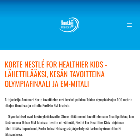
Skip
to
content
KORTE NESTLÉ FOR HEALTHIER KIDS -
LÄHETTILÄÄKSI, KESÄN TAVOITTEINA
OLYMPIAFINAALI JA EM-MITALI
Aitajuoksija Annimari Korte tavoittelee ensi kesänä paikkaa Tokion olympiakisojen 100 metrin
aitojen finaalissa ja mitalia Pariisin EM-kisoista.
– Olympialaiset ovat kesän ykköstavoite. Sinne pitää mennä tavoittelemaan finaalipaikkaa, kun
tänä vuonna Dohan MM-kisoissa tavoite oli välierät, Nestlé For Healthier Kids -ohjelman
lähettilääksi lupautunut, Korte totesi Helsingissä järjestetyssä Lasten hyvinvointihetki -
tilaisuudessa.