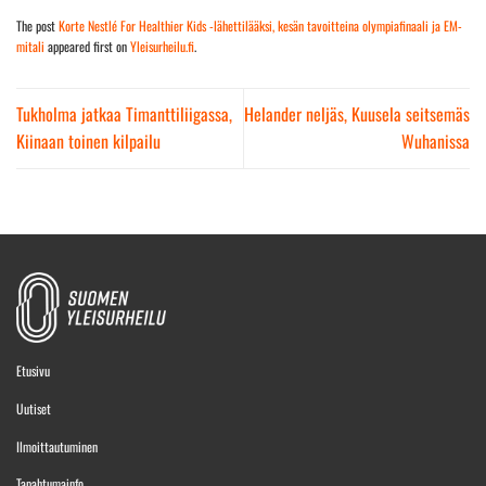
The post
Korte Nestlé For Healthier Kids -lähettilääksi, kesän tavoitteina olympiafinaali ja EM-
mitali
appeared first on
Yleisurheilu.fi
.
Tukholma jatkaa Timanttiliigassa,
Helander neljäs, Kuusela seitsemäs
Kiinaan toinen kilpailu
Wuhanissa
Etusivu
Uutiset
Ilmoittautuminen
Tapahtumainfo