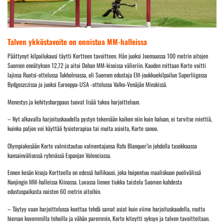
Talven ykköstavoite on onnistua MM-halleissa
Päättynyt kilpailukausi täytti Kortteen tavoitteen. Hän juoksi Joensuussa 100 metrin aitojen
Suomen ennätyksen 12,72 ja aitoi Dohan MM-kisoissa välieriin. Kauden mittaan Korte voitti
lajinsa Ruotsi-ottelussa Tukholmassa, oli Suomen edustaja EM-joukkuekilpailun Superliigassa
Bydgoszczissa ja juoksi Eurooppa-USA -ottelussa Valko-Venäjän Minskissä.
Menestys ja kehitysharppaus tuovat lisää tukea harjoitteluun.
– Nyt alkavalla harjoituskaudella pystyn tekemään kaiken niin kuin haluan, ei tarvitse miettiä,
kuinka paljon voi käyttää fysioterapiaa tai muita asioita, Korte sanoo.
Olympiakesään Korte valmistautuu valmentajansa Rafa Blanquer’in johdolla tasokkaassa
kansainvälisessä ryhmässä Espanjan Valenciassa.
Ennen kesän kisoja Kortteella on edessä hallikausi, joka huipentuu maaliskuun puolivälissä
Nanjingin MM-halleissa Kiinassa. Luvassa lienee tiukka taistelu Suomen kahdesta
edustuspaikasta naisten 60 metrin aitoihin.
– Täytyy vaan harjoittelussa koettaa tehdä samat asiat kuin viime harjoituskaudella, mutta
hieman kovemmilla tehoilla ja vähän paremmin, Korte kiteytti syksyn ja talven tavoitteitaan.