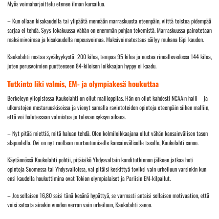
Myös voimaharjoittelu etenee ilman kursailua.
– Kun ollaan kisakaudella tai ylipäätä mennään marraskuusta eteenpäin, viittä toistoa pidempää
sarjaa ei tehdä. Syys-lokakuussa vähän on enemmän pohjan tekemistä. Marraskuussa painotetaan
maksimivoimaa ja kisakaudella nopeusvoimaa. Maksivoimatestaus säilyy mukana läpi kauden.
Kaukolahti nostaa syväkyykystä 200 kiloa, tempaa 95 kiloa ja nostaa rinnallevedossa 144 kiloa,
joten perusvoimien puutteeseen 84-kiloisen loikkaajan hyppy ei kaadu.
Tutkinto liki valmis, EM- ja olympiakesä houkuttaa
Berkeleyn yliopistossa Kaukolahti on ollut mallioppilas. Hän on ollut kahdesti NCAA:n halli – ja
ulkoratojen mestaruuskisoissa ja vienyt samalla ravintoteiden opintoja eteenpäin siihen malliin,
että voi halutessaan valmistua jo tulevan syksyn aikana.
– Nyt pitää miettiä, mitä haluan tehdä. Olen kolmiloikkaajana ollut vähän kansainvälisen tason
alapuolella. Ovi on nyt raollaan murtautumiselle kansainväliselle tasolle, Kaukolahti sanoo.
Käytännössä Kaukolahti pohtii, pitäisikö Yhdysvaltain kanditutkinnon jälkeen jatkaa heti
opintoja Suomessa tai Yhdysvalloissa, vai pitäisi keskittyä toviksi vain urheiluun varsinkin kun
ensi kaudella houkuttimina ovat Tokion olympialaiset ja Pariisin EM-kilpailut.
– Jos sellaisen 16,80 saisi tänä kesänä hypättyä, se varmasti antaisi sellaisen motivaation, että
voisi satsata ainakin vuoden verran vain urheiluun, Kaukolahti sanoo.