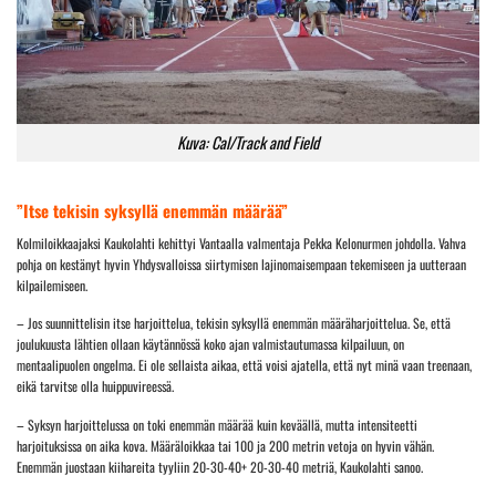
Kuva: Cal/Track and Field
”Itse tekisin syksyllä enemmän määrää”
Kolmiloikkaajaksi Kaukolahti kehittyi Vantaalla valmentaja Pekka Kelonurmen johdolla. Vahva
pohja on kestänyt hyvin Yhdysvalloissa siirtymisen lajinomaisempaan tekemiseen ja uutteraan
kilpailemiseen.
– Jos suunnittelisin itse harjoittelua, tekisin syksyllä enemmän määräharjoittelua. Se, että
joulukuusta lähtien ollaan käytännössä koko ajan valmistautumassa kilpailuun, on
mentaalipuolen ongelma. Ei ole sellaista aikaa, että voisi ajatella, että nyt minä vaan treenaan,
eikä tarvitse olla huippuvireessä.
– Syksyn harjoittelussa on toki enemmän määrää kuin keväällä, mutta intensiteetti
harjoituksissa on aika kova. Määräloikkaa tai 100 ja 200 metrin vetoja on hyvin vähän.
Enemmän juostaan kiihareita tyyliin 20-30-40+ 20-30-40 metriä, Kaukolahti sanoo.