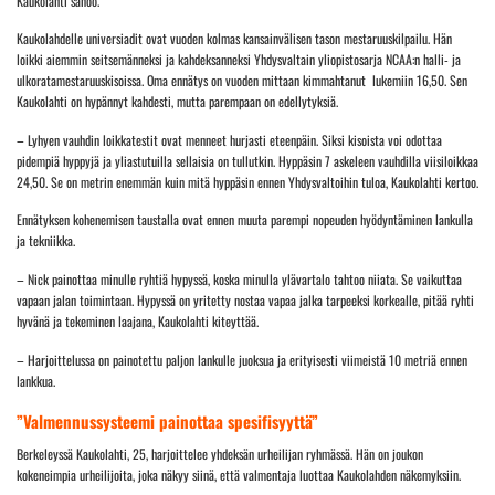
Kaukolahti sanoo.
Kaukolahdelle universiadit ovat vuoden kolmas kansainvälisen tason mestaruuskilpailu. Hän
loikki aiemmin seitsemänneksi ja kahdeksanneksi Yhdysvaltain yliopistosarja NCAA:n halli- ja
ulkoratamestaruuskisoissa. Oma ennätys on vuoden mittaan kimmahtanut lukemiin 16,50. Sen
Kaukolahti on hypännyt kahdesti, mutta parempaan on edellytyksiä.
– Lyhyen vauhdin loikkatestit ovat menneet hurjasti eteenpäin. Siksi kisoista voi odottaa
pidempiä hyppyjä ja yliastutuilla sellaisia on tullutkin. Hyppäsin 7 askeleen vauhdilla viisiloikkaa
24,50. Se on metrin enemmän kuin mitä hyppäsin ennen Yhdysvaltoihin tuloa, Kaukolahti kertoo.
Ennätyksen kohenemisen taustalla ovat ennen muuta parempi nopeuden hyödyntäminen lankulla
ja tekniikka.
– Nick painottaa minulle ryhtiä hypyssä, koska minulla ylävartalo tahtoo niiata. Se vaikuttaa
vapaan jalan toimintaan. Hypyssä on yritetty nostaa vapaa jalka tarpeeksi korkealle, pitää ryhti
hyvänä ja tekeminen laajana, Kaukolahti kiteyttää.
– Harjoittelussa on painotettu paljon lankulle juoksua ja erityisesti viimeistä 10 metriä ennen
lankkua.
”Valmennussysteemi painottaa spesifisyyttä”
Berkeleyssä Kaukolahti, 25, harjoittelee yhdeksän urheilijan ryhmässä. Hän on joukon
kokeneimpia urheilijoita, joka näkyy siinä, että valmentaja luottaa Kaukolahden näkemyksiin.