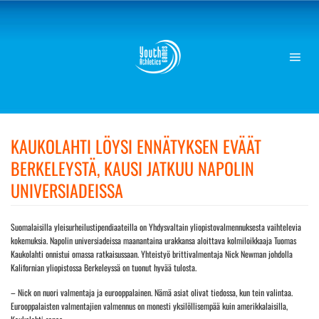
Skip
to
content
KAUKOLAHTI LÖYSI ENNÄTYKSEN EVÄÄT
BERKELEYSTÄ, KAUSI JATKUU NAPOLIN
UNIVERSIADEISSA
Suomalaisilla yleisurheilustipendiaateilla on Yhdysvaltain yliopistovalmennuksesta vaihtelevia
kokemuksia. Napolin universiadeissa maanantaina urakkansa aloittava kolmiloikkaaja Tuomas
Kaukolahti onnistui omassa ratkaisussaan. Yhteistyö brittivalmentaja Nick Newman johdolla
Kalifornian yliopistossa Berkeleyssä on tuonut hyvää tulosta.
– Nick on nuori valmentaja ja eurooppalainen. Nämä asiat olivat tiedossa, kun tein valintaa.
Eurooppalaisten valmentajien valmennus on monesti yksilöllisempää kuin amerikkalaisilla,