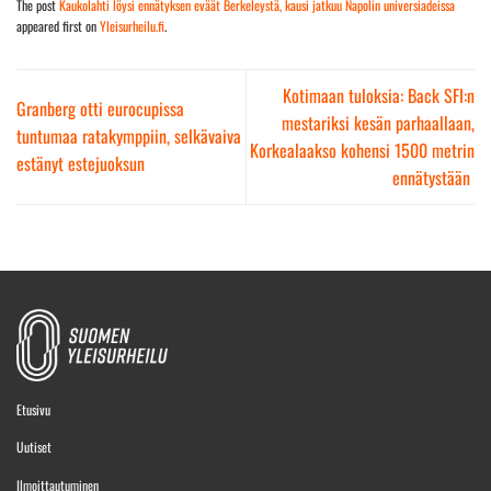
The post
Kaukolahti löysi ennätyksen eväät Berkeleystä, kausi jatkuu Napolin universiadeissa
appeared first on
Yleisurheilu.fi
.
Kotimaan tuloksia: Back SFI:n
Granberg otti eurocupissa
mestariksi kesän parhaallaan,
tuntumaa ratakymppiin, selkävaiva
Korkealaakso kohensi 1500 metrin
estänyt estejuoksun
ennätystään
Etusivu
Uutiset
Ilmoittautuminen