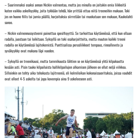
– Suurimmaksi osaksi annan Nickin valmentaa, mutta jos minulla on joitakin omia liikkeitä
kuten vaikka askelkyykky, joita tykkään tehdä, hän yrittää ottaa niitä treeneihin mukaan. Toki
jos on huono fiilis tai jumia päällä, harjoituksia siirretään tai muokataan sen mukaan, Kaukolahti
sanoo.
– Nickin valmennussysteemi painottaa spesifisyyttä. Se tarkoittaa käytännössä, että kun ollaan
radalla, juostaan tai loikitaan. Syksyllä on toki osaharjoitteita, mutta muuten kaikki treeni
radalla on käytännössä lajitekemistä. Punttisalissa perusliikkeet tempaus, rinnalleveto ja
syväkyykky ovat mukana läpi vuoden.
– Syksyllä on treenikausi, mutta tammikuusta lähtien se on käytännössä yhtä kilpakautta
kesään asti. Pisin tauko kilpailuista hallikilpailujen alkamisen jälkeen on ollut neljä viikkoa.
Silloinkin on tehty aika tehokasta lajitreeniä, eli kolmiloikan kokonaissuorituksia, joissa vauhdit
ovat olleet 4-5 askelta tai jopa kovempia aina 9 askeleeseen asti.