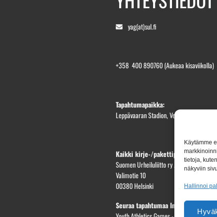
YHTEYSTIEDOT
yag(at)sul.fi
+358 400 890760
(Aukeaa kisaviikolla)
Tapahtumapaikka:
Leppävaaran Stadion, Veräjäpellonkatu 1
Käytämme evä
markkinoinni
Kaikki kirje-/pakettiposti osoittees
tietoja, kut
Suomen Urheiluliitto ry / YAG2026
näkyviin sivu
Valimotie 10
00380 Helsinki
Hallinnoi pa
Seuraa tapahtumaa Instagramissa
Hyväk
Youth Athletics Games - IG