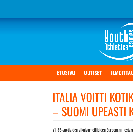
Skip
to
content
ETUSIVU
UUTISET
ILMOITTA
ITALIA VOITTI KOT
– SUOMI UPEASTI 
Yli 35-vuotiaiden aikuisurheilijoiden Euroopan mestaru