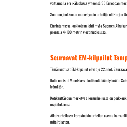
voittamalla eri ikäluokissa yhteensä 35 Euroopan mesta
Suomen joukkueen menestynein urheilija oli Harjun Urhe
Eturintamassa joukkojaan johti myös Suomen Aikuisurhei
pronssia 4×100 metrin viestinjuoksussa.
Seuraavat EM-kilpailut Tam
Tämänvuotiset EM-kilpailut olivat jo 22:nnet. Seuraav
Italia onnistui Venetsiassa kotikentällään lyömään Sak
lyömätön.
Kotikenttäedun merkitys aikuisurheilussa on poikkeukse
majoituksensa.
Aikuisurheilussa korostuukin urheilun asema kansanli
mitalitilaston.