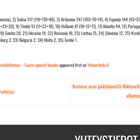
 pronssia), 2) Saksa 317 (119+110+88), 3) Britannia 247 (103+70+74), 4) Espanja 144 (43
+23+20), 9) Tšekki 51 (11+22+18), 10) Hollanti 47 (18+12+17), 11) Itävalta 44, 12) Portugali
20) Sveitsi 20, 21) Ukraina 19, 22) Romania 16, 23) Liettua 15, 24) Slovenia 12, 25) Kreik
mburg 3, 33) Bulgaria 2, 34) Malta 2, 35) Turkki 1.
n mitalitilaston – Suomi upeasti kuudes
appeared first on
Yleisurheilu.fi
.
Komean uran päättäneeltä Nikkaselta 
Turkissa
ulkomai