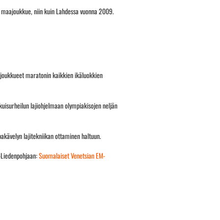
en maajoukkue, niin kuin Lahdessa vuonna 2009.
t joukkueet maratonin kaikkien ikäluokkien
kuisurheilun lajiohjelmaan olympiakisojen neljän
lpakävelyn lajitekniikan ottaminen haltuun.
ä-Liedenpohjaan:
Suomalaiset Venetsian EM-