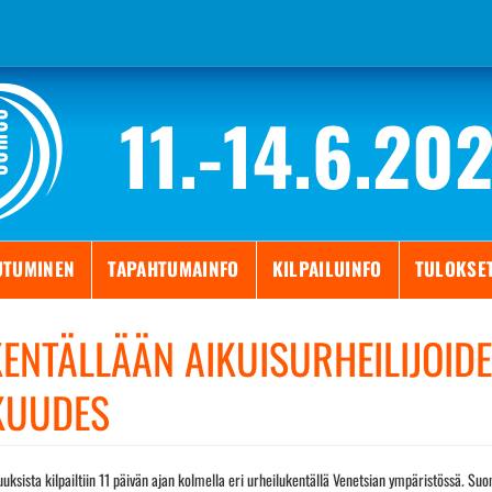
11.-14.6.20
UTUMINEN
TAPAHTUMAINFO
KILPAILUINFO
TULOKSE
IKENTÄLLÄÄN AIKUISURHEILIJOID
KUUDES
uksista kilpailtiin 11 päivän ajan kolmella eri urheilukentällä Venetsian ympäristössä. Suo