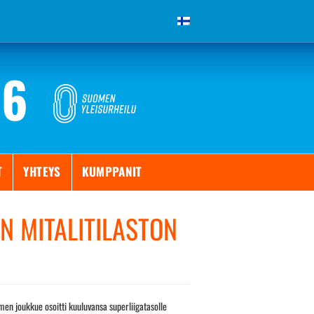
26
T
YHTEYS
KUMPPANIT
EN MITALITILASTON
men joukkue osoitti kuuluvansa superliigatasolle