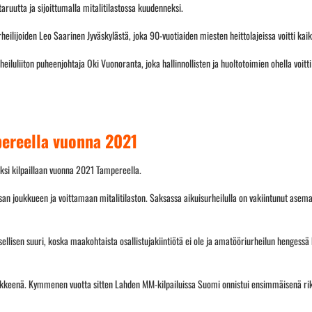
ruutta ja sijoittumalla mitalitilastossa kuudenneksi.
ilijoiden Leo Saarinen Jyväskylästä, joka 90-vuotiaiden miesten heittolajeissa voitti kai
luliiton puheenjohtaja Oki Vuonoranta, joka hallinnollisten ja huoltotoimien ohella voitt
pereella vuonna 2021
aksi kilpaillaan vuonna 2021 Tampereella.
san joukkueen ja voittamaan mitalitilaston. Saksassa aikuisurheilulla on vakiintunut asem
llisen suuri, koska maakohtaista osallistujakiintiötä ei ole ja amatööriurheilun hengessä k
ikkeenä. Kymmenen vuotta sitten Lahden MM-kilpailuissa Suomi onnistui ensimmäisenä rik