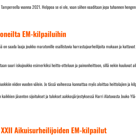
ös Tampereella vuonna 2021. Helppoa se ei ole, vaan siihen vaaditaan jopa tuhannen heng
oneilta EM-kilpailuihin
ää on saada laaja joukko maratonille osallistuvia harrastajaurheilijoita mukaan ja kattava
an suuri iskujoukko esimerkiksi heitto-otteluun ja painonheittoon, sillä nekin kuuluvat ai
äluokkiin viiden vuoden välein. Jo tässä vaiheessa kannattaa myös aloittaa heittolajien ja ki
kaikkien jäsenten sijoitukset ja tulokset aakkosjärjestyksessä Harri Alatuvasta Jouko Yl
XXII Aikuisurheilijoiden EM-kilpailut