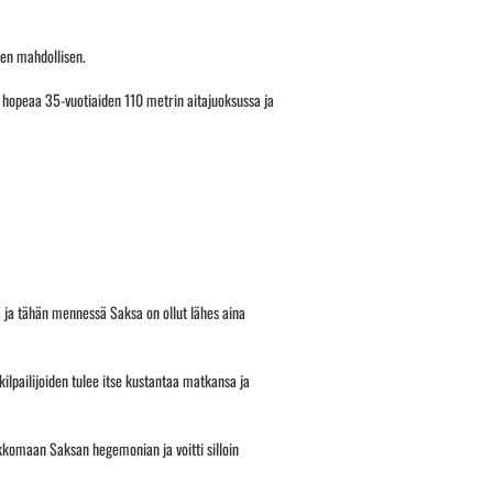
ken mahdollisen.
i hopeaa 35-vuotiaiden 110 metrin aitajuoksussa ja
a ja tähän mennessä Saksa on ollut lähes aina
ilpailijoiden tulee itse kustantaa matkansa ja
komaan Saksan hegemonian ja voitti silloin