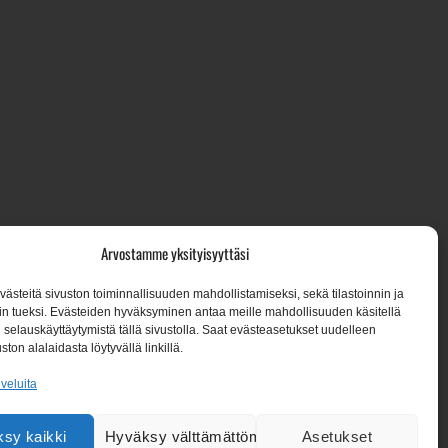
7, 02650 Espoo
Arvostamme yksityisyyttäsi
steitä sivuston toiminnallisuuden mahdollistamiseksi, sekä tilastoinnin ja
n tueksi. Evästeiden hyväksyminen antaa meille mahdollisuuden käsitellä
een:
en selauskäyttäytymistä tällä sivustolla. Saat evästeasetukset uudelleen
ston alalaidasta löytyvällä linkillä.
lveluita
sy kaikki
Hyväksy välttämättömät
Asetukset