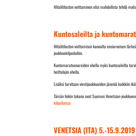
Mitalitilaston voittaminen olisi mahdollista tehdä my
Kuntosaleilta ja kuntomarat
Mitalitilaston voittamisen kannalta ensiarvoisen tärke
joukkuekilpailuihin.
Kuntomaratoonareiden ohella myös kuntosaleilta tarvita
heittolajin ohella.
Lisäksi tarvitaan viestijoukkueiden jäseniä kaikkiin ik
Tämän linkin takana ovat Suomen Venetsian-joukkueen 
kilpailuissa:
VENETSIA (ITA) 5.-15.9.2019 