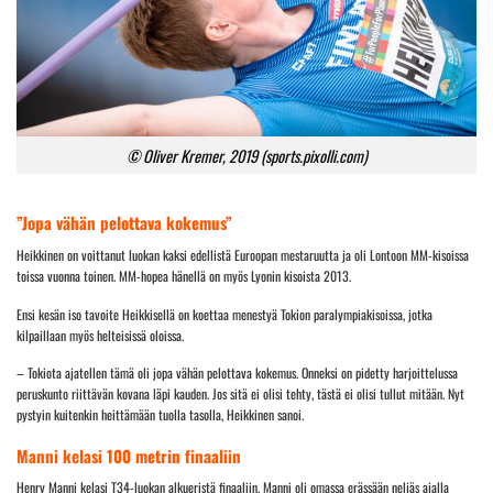
© Oliver Kremer, 2019 (sports.pixolli.com)
”Jopa vähän pelottava kokemus”
Heikkinen on voittanut luokan kaksi edellistä Euroopan mestaruutta ja oli Lontoon MM-kisoissa
toissa vuonna toinen. MM-hopea hänellä on myös Lyonin kisoista 2013.
Ensi kesän iso tavoite Heikkisellä on koettaa menestyä Tokion paralympiakisoissa, jotka
kilpaillaan myös helteisissä oloissa.
– Tokiota ajatellen tämä oli jopa vähän pelottava kokemus. Onneksi on pidetty harjoittelussa
peruskunto riittävän kovana läpi kauden. Jos sitä ei olisi tehty, tästä ei olisi tullut mitään. Nyt
pystyin kuitenkin heittämään tuolla tasolla, Heikkinen sanoi.
Manni kelasi 100 metrin finaaliin
Henry Manni kelasi T34-luokan alkueristä finaaliin. Manni oli omassa erässään neljäs ajalla