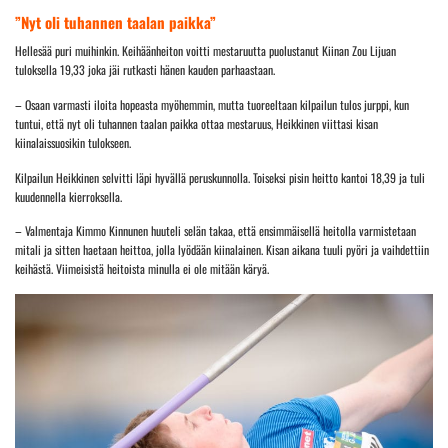
”Nyt oli tuhannen taalan paikka”
Hellesää puri muihinkin. Keihäänheiton voitti mestaruutta puolustanut Kiinan Zou Lijuan
tuloksella 19,33 joka jäi rutkasti hänen kauden parhaastaan.
– Osaan varmasti iloita hopeasta myöhemmin, mutta tuoreeltaan kilpailun tulos jurppi, kun
tuntui, että nyt oli tuhannen taalan paikka ottaa mestaruus, Heikkinen viittasi kisan
kiinalaissuosikin tulokseen.
Kilpailun Heikkinen selvitti läpi hyvällä peruskunnolla. Toiseksi pisin heitto kantoi 18,39 ja tuli
kuudennella kierroksella.
– Valmentaja Kimmo Kinnunen huuteli selän takaa, että ensimmäisellä heitolla varmistetaan
mitali ja sitten haetaan heittoa, jolla lyödään kiinalainen. Kisan aikana tuuli pyöri ja vaihdettiin
keihästä. Viimeisistä heitoista minulla ei ole mitään käryä.