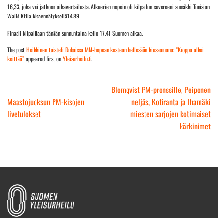
16,33, joka vei jatkoon aikavertailusta. Alkuerien nopein oli kilpailun suvereeni suosikki Tunisian
Walid Ktila kisaennätyksellä14,89.
Finaali kilpaillaan tänään sunnuntaina kello 17.41 Suomen aikaa.
The post
Heikkinen taisteli Dubaissa MM-hopean kostean hellesään kiusaamana: ”Kroppa alkoi
keittää”
appeared first on
Yleisurheilu.fi
.
Blomqvist PM-pronssille, Peiponen
Maastojuoksun PM-kisojen
neljäs, Kotiranta ja Ihamäki
livetulokset
miesten sarjojen kotimaiset
kärkinimet