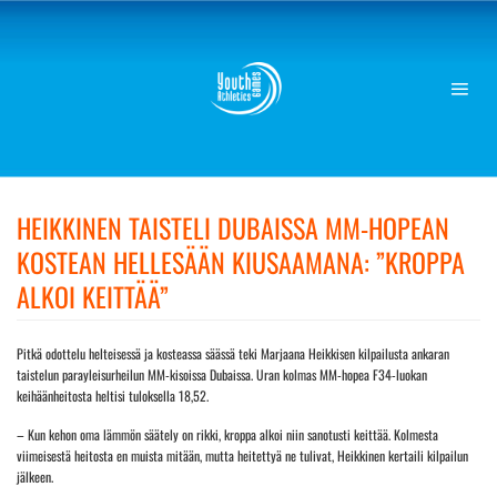
Skip
to
content
HEIKKINEN TAISTELI DUBAISSA MM-HOPEAN
KOSTEAN HELLESÄÄN KIUSAAMANA: ”KROPPA
ALKOI KEITTÄÄ”
Pitkä odottelu helteisessä ja kosteassa säässä teki Marjaana Heikkisen kilpailusta ankaran
taistelun parayleisurheilun MM-kisoissa Dubaissa. Uran kolmas MM-hopea F34-luokan
keihäänheitosta heltisi tuloksella 18,52.
– Kun kehon oma lämmön säätely on rikki, kroppa alkoi niin sanotusti keittää. Kolmesta
viimeisestä heitosta en muista mitään, mutta heitettyä ne tulivat, Heikkinen kertaili kilpailun
jälkeen.