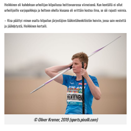
Heikkinen oli kahdeksan urheilijan kilpailussa heittovuorossa viimeisenä. Kun kentällä ei ollut
urheilijoille varjopaikkoja ja helteen ohella kiusana oli erittäin kostea ilma, se söi rajusti voimia.
– Kisa päättyi minun osalta kilpailun järjestäjien lääkintähenkilöstön hoiviin, jossa sain nestettä
ja jäähdytystä, Heikkinen kertaili.
© Oliver Kremer, 2019 (sports.pixolli.com)