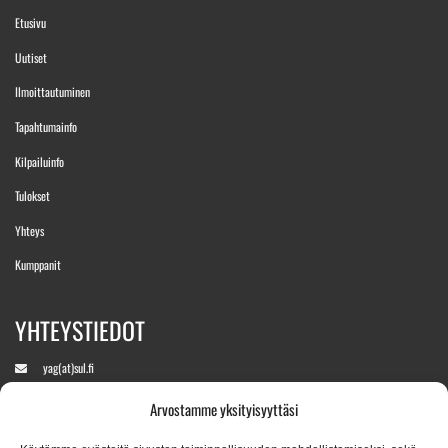
Etusivu
Uutiset
Ilmoittautuminen
Tapahtumainfo
Kilpailuinfo
Tulokset
Yhteys
Kumppanit
YHTEYSTIEDOT
yag(at)sul.fi
Arvostamme yksityisyyttäsi
+358 400 890760
(Aukeaa kisaviikolla)