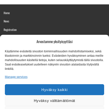
Home
News
Registration
Event info
Arvostamme yksityisyyttäsi
Competition info
Käytämme evästeitä sivuston toiminnallisuuden mahdollistamiseksi, sekä
Results
tilastoinnin ja markkinoinnin tueksi. Evästeiden hyväksyminen antaa meille
mahdollisuuden käsitellä tietoja, kuten selauskäyttäytymistä tällä sivustolla.
Contact info
Saat evästeasetukset uudelleen näkyviin sivuston alalaidasta löytyvällä
linkillä.
CONTACT INFORMATION
Manage services
yag@sul.fi
Hyväksy kaikki
+358 50 470 2622
Hyväksy välttämättömät
Letter- and parcel mail:
Finnish Athletics Federation